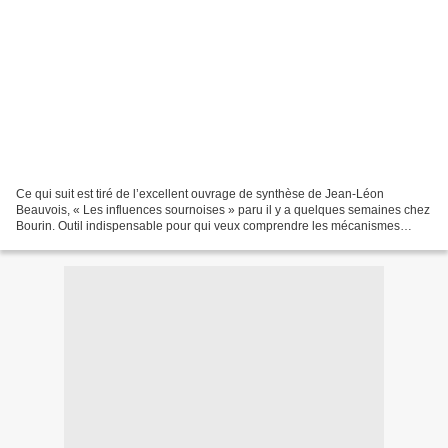
Ce qui suit est tiré de l’excellent ouvrage de synthèse de Jean-Léon
Beauvois, « Les influences sournoises » paru il y a quelques semaines chez
Bourin. Outil indispensable pour qui veux comprendre les mécanismes
insidieux d’influences (et pourquoi non...