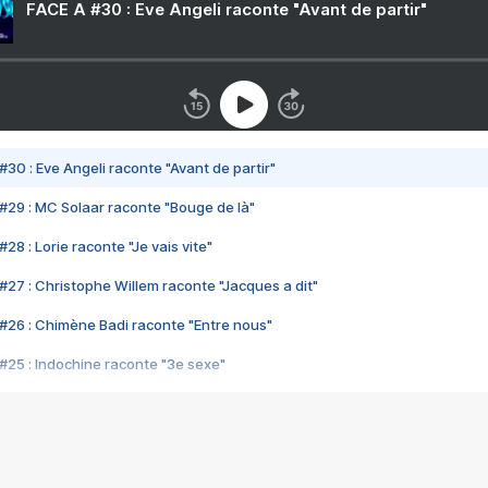
FACE A #30 : Eve Angeli raconte "Avant de partir"
#30 : Eve Angeli raconte "Avant de partir"
#29 : MC Solaar raconte "Bouge de là"
28 : Lorie raconte "Je vais vite"
#27 : Christophe Willem raconte "Jacques a dit"
#26 : Chimène Badi raconte "Entre nous"
#25 : Indochine raconte "3e sexe"
#24 : Zaho raconte "C'est chelou"
#23 : Patrick Bruel raconte "Au café des délices"
#22 : Kyo raconte "Le chemin"