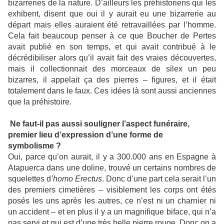
bizarreries de la nature. D’ailleurs les préhistoriens qui les
exhibent, disent que oui il y aurait eu une bizarrerie au
départ mais elles auraient été retravaillées par l’homme.
Cela fait beaucoup penser à ce que Boucher de Pertes
avait publié en son temps, et qui avait contribué à le
décrédibiliser alors qu’il avait fait des vraies découvertes,
mais il collectionnait des morceaux de silex un peu
bizarres, il appelait ça des pierres – figures, et il était
totalement dans le faux. Ces idées là sont aussi anciennes
que la préhistoire.
Ne faut-il pas aussi souligner l’aspect funéraire,
premier lieu d’expression d’une forme de
symbolisme ?
Oui, parce qu’on aurait, il y a 300.000 ans en Espagne à
Atapuerca dans une doline, trouvé un certains nombres de
squelettes d
’homo Erectus
. Donc d’une part cela serait l’un
des premiers cimetières – visiblement les corps ont étés
posés les uns après les autres, ce n’est ni un charnier ni
un accident – et en plus il y a un magnifique biface, qui n’a
pas servi et qui est d’une très belle pierre rouge. Donc on a