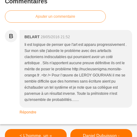
Commentaires
Ajouter un commentaire
B
BELART
28/05/2016 21:52
Ii est logique de penser que l'art est apparu progressivement .
Sur mon site j'aborde le problème avec des artefacts
clactoniens indiscutables qui pourraient avoir un coté
artistique . Sils n'apportent aucune preuve définitive ils ont le
mérite de poser le problème http://nucleusenigma.monsite-
orange.fr .<br /> Pour l’œuvre de LEROY GOURHAN il me se
semble difficile que des hommes sans écriture aient pu
échafauder un tel système et je note que sa collègue est
parvenue à un résultat inverse. Toute la préhistoire n'est
qu'ensemble de probabilités........
Répondre
< L’homme, un «
Daniel Dubuisson -