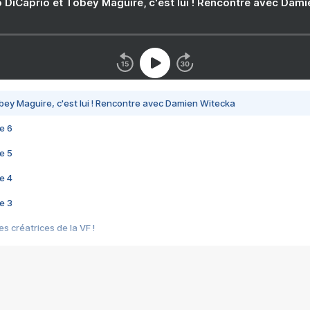
 DiCaprio et Tobey Maguire, c'est lui ! Rencontre avec Dam
bey Maguire, c'est lui ! Rencontre avec Damien Witecka
e 6
e 5
e 4
e 3
s créatrices de la VF !
e 2
e 1
e Mektoub My Love arrive enfin ! Rencontre avec Shaïn Boumedine et Sal