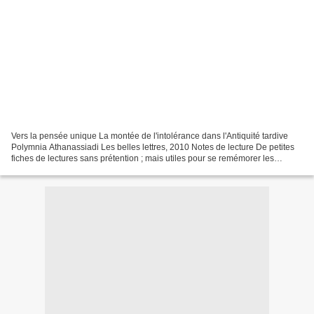
Vers la pensée unique La montée de l'intolérance dans l'Antiquité tardive
Polymnia Athanassiadi Les belles lettres, 2010 Notes de lecture De petites
fiches de lectures sans prétention ; mais utiles pour se remémorer les
grandes lignes d’un ouvrage. Recopie...