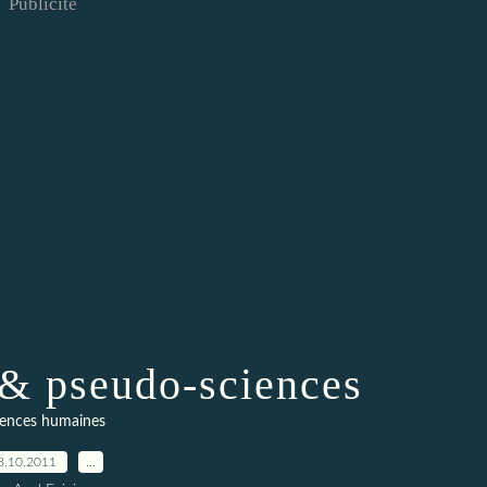
Publicité
& pseudo-sciences
iences humaines
8.10.2011
…