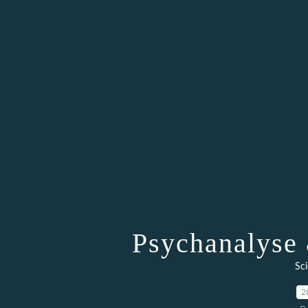
Psychanalyse 
Sc
2