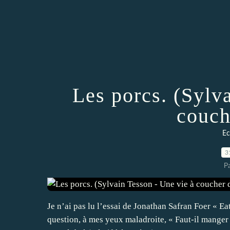
Les porcs. (Sylv
couch
Ec
3
Pa
Je n’ai pas lu l’essai de Jonathan Safran Foer « Ea
question, à mes yeux maladroite, « Faut-il manger 