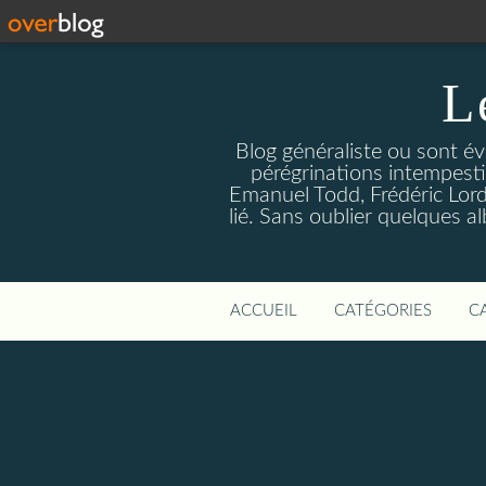
L
Blog généraliste ou sont é
pérégrinations intempestive
Emanuel Todd, Frédéric Lordo
lié. Sans oublier quelques a
ACCUEIL
CATÉGORIES
C